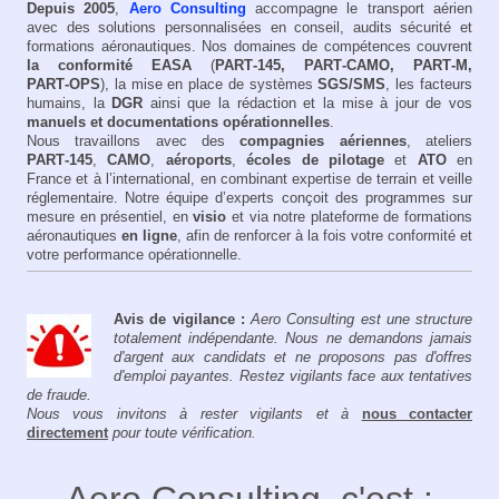
Depuis 2005
,
Aero Consulting
accompagne le transport aérien
avec des solutions personnalisées en conseil, audits sécurité et
formations aéronautiques. Nos domaines de compétences couvrent
la conformité EASA
(
PART‑145, PART‑CAMO, PART‑M,
PART‑OPS
), la mise en place de systèmes
SGS/SMS
, les facteurs
humains, la
DGR
ainsi que la rédaction et la mise à jour de vos
manuels et documentations opérationnelles
.
Nous travaillons avec des
compagnies aériennes
, ateliers
PART‑145
,
CAMO
,
aéroports
,
écoles de pilotage
et
ATO
en
France et à l’international, en combinant expertise de terrain et veille
réglementaire. Notre équipe d’experts conçoit des programmes sur
mesure en présentiel, en
visio
et via notre plateforme de formations
aéronautiques
en ligne
, afin de renforcer à la fois votre conformité et
votre performance opérationnelle.
Avis de vigilance :
Aero Consulting est une structure
totalement indépendante. Nous ne demandons jamais
d'argent aux candidats et ne proposons pas d'offres
d'emploi payantes. Restez vigilants face aux tentatives
de fraude.
Nous vous invitons à rester vigilants et à
nous contacter
directement
pour toute vérification.
Aero Consulting, c'est :