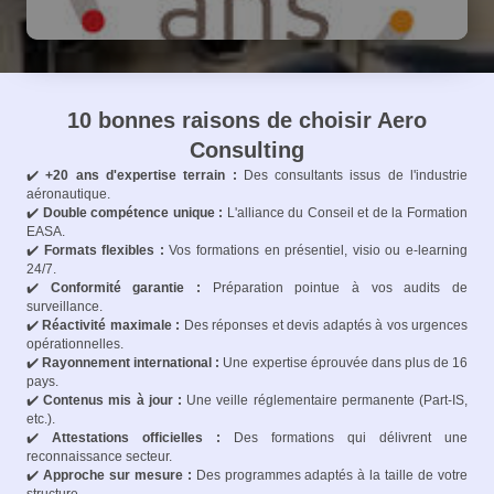
10 bonnes raisons de choisir Aero
Consulting
✔️
+20 ans d'expertise terrain :
Des consultants issus de l'industrie
aéronautique.
✔️
Double compétence unique :
L'alliance du Conseil et de la Formation
EASA.
✔️
Formats flexibles :
Vos formations en présentiel, visio ou e-learning
24/7.
✔️
Conformité garantie :
Préparation pointue à vos audits de
surveillance.
✔️
Réactivité maximale :
Des réponses et devis adaptés à vos urgences
opérationnelles.
✔️
Rayonnement international :
Une expertise éprouvée dans plus de 16
pays.
✔️
Contenus mis à jour :
Une veille réglementaire permanente (Part-IS,
etc.).
✔️
Attestations officielles :
Des formations qui délivrent une
reconnaissance secteur.
✔️
Approche sur mesure :
Des programmes adaptés à la taille de votre
structure.