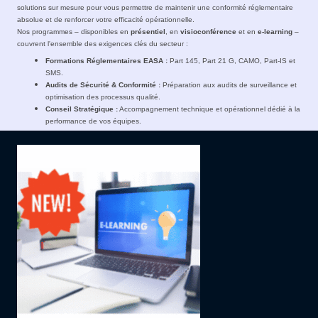
solutions sur mesure pour vous permettre de maintenir une conformité réglementaire
absolue et de renforcer votre efficacité opérationnelle.
Nos programmes – disponibles en
présentiel
, en
visioconférence
et en
e-learning
–
couvrent l'ensemble des exigences clés du secteur :
Formations Réglementaires EASA :
Part 145, Part 21 G, CAMO, Part-IS et
SMS.
Audits de Sécurité & Conformité :
Préparation aux audits de surveillance et
optimisation des processus qualité.
Conseil Stratégique :
Accompagnement technique et opérationnel dédié à la
performance de vos équipes.