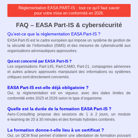
Réglementation EASA PART‑IS : tout ce qu’il faut savoir
pour votre mise en conformité en 2026.
FAQ – EASA Part‑IS & cybersécurité
Qu’est‑ce que la réglementation EASA Part‑IS ?
EASA Part‑IS est le cadre européen qui impose un système de gestion de
la sécurité de l’information (ISMS) et des mesures de cybersécurité aux
organisations aéronautiques approuvées.
Qui est concerné par EASA Part‑IS ?
Les organisations Part‑145, Part‑CAMO, Part‑21, compagnies aériennes
et autres acteurs approuvés manipulant des informations ou systèmes
critiques sont directement concernés.
EASA Part‑IS est‑elle déjà obligatoire ?
Oui, la réglementation est en vigueur, avec des dates limites de
conformité entre 2025 et 2026 selon le type d’organisme.
Quelle est la durée de la formation EASA Part‑IS ?
Aero‑Consulting propose des sessions de 1 à 2 jours, un module
e‑learning de 20 à 30 minutes et des formats hybrides combinés.​
La formation donne‑t‑elle lieu à un certificat ?
Oui, un QCM final permet d’obtenir une attestation de formation pouvant