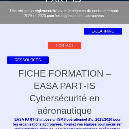
Une obligation réglementaire avec échéances de conformité entre
2025 et 2026 pour les organisations approuvées.
E-LEARNING
CONTACT
RESSOURCES
FICHE FORMATION –
EASA PART‑IS
Cybersécurité en
aéronautique
EASA PART‑IS impose un ISMS opérationnel d’ici 2025/2026 pour
les organisations approuvées. Formez vos équipes pour sécuriser