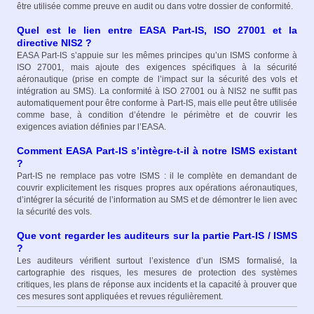
être utilisée comme preuve en audit ou dans votre dossier de conformité.​
Quel est le lien entre EASA Part‑IS, ISO 27001 et la
directive NIS2 ?
EASA Part‑IS s’appuie sur les mêmes principes qu’un ISMS conforme à
ISO 27001, mais ajoute des exigences spécifiques à la sécurité
aéronautique (prise en compte de l’impact sur la sécurité des vols et
intégration au SMS). La conformité à ISO 27001 ou à NIS2 ne suffit pas
automatiquement pour être conforme à Part‑IS, mais elle peut être utilisée
comme base, à condition d’étendre le périmètre et de couvrir les
exigences aviation définies par l’EASA.
Comment EASA Part‑IS s’intègre‑t‑il à notre ISMS existant
?
Part‑IS ne remplace pas votre ISMS : il le complète en demandant de
couvrir explicitement les risques propres aux opérations aéronautiques,
d’intégrer la sécurité de l’information au SMS et de démontrer le lien avec
la sécurité des vols.
Que vont regarder les auditeurs sur la partie Part‑IS / ISMS
?
Les auditeurs vérifient surtout l’existence d’un ISMS formalisé, la
cartographie des risques, les mesures de protection des systèmes
critiques, les plans de réponse aux incidents et la capacité à prouver que
ces mesures sont appliquées et revues régulièrement.