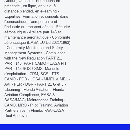
Afrique, Océanie - Formations en
présentiel, en ligne, en visio, à
distance,blended, en e-learning -
Expertise, Formation et conseils dans
l'aéronautique, l'aéroportuaire et
l'industrie du transport aérien - Sécurité
aéronautique - Ateliers part 145 et
maintenance aéronautique - Conformité
aéronautique (EASA EU Ed 2021/1963)
- Conformity Monitoring and Safety
Management Systems - Compliance
with the New Regulation PART 21,
PART 145, PART CAMO - EASA FH
PART 145 SGS / SMS, Manuels
d'exploitation - CRM, SGS - FTS -
CAMO - FOD - LOSA - MMEL & MEL -
AVI - PER - DGR - PART 21 G et J -
Elearning - Florida Aviation - Florida
Aviation Compliance, EASA &
BASA/MAG; Maintenance Training -
CAMO, MRO - Pilot Training, Aviation
Partnerships in Florida, FAA–EASA
Dual Approval